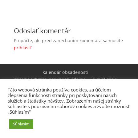
Odoslať komentár
Prepáčte, ale pred zanechaním komentára sa musíte
prihlásiť
.
kalendár obsadenosti
Zásady ochrany osobných údajov
Vizualizácie
Táto webová stránka používa cookies, za účelom
zlepšenia funkčnosti stránky pri poskytovaní našich
služieb a štatistiky návštev. Zobrazením našej stránky
súhlasíte s používaním súborov cookies a zvoľte možnosť
„Súhlasím“
Súhlasím