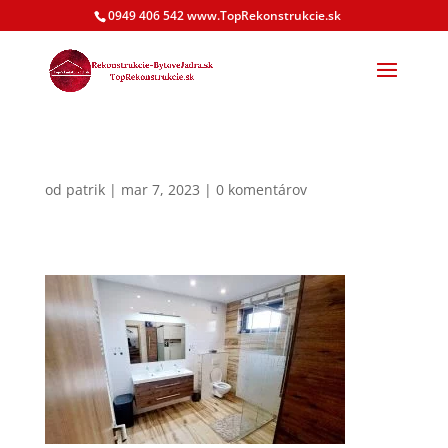
0949 406 542 www.TopRekonstrukcie.sk
od
patrik
|
mar 7, 2023
|
0 komentárov