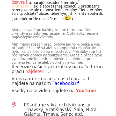
ČERVENÉ
označujú obsadené termíny.
ORANŽOVÉ
(ak je zobrazené), označujú predbežne
rezervované ale nepotvrdené termíny. Tieto termíny
sú v „podstate“ obsaditeľné kým ich klient nepotvrdí.
( Kto skôr príde ten skôr melie.
)
Aktualizované po každej zmene termínov. Cez
víkendy a sviatky nepracujeme. Obhliadky riešime
najčastejšie cez víkendy.
Minimálny rozsah prác: bytové jadro-kúpelka a viac,
prípadne čiastočná alebo kompletná rekonštrukcia
bytu, kancelárie alebo novostavby .Prerábky starších
rodinných domov nerealizujeme. Menšie práce typu
vymaľovanie len jednej miestnosti alebo napr.
výmena len vane alebo sprchy nerobíme.
Recenzie našich zákazníkov na našu firmu-
prácu
nájdeter TU
Videá a informácie a našich prácach
najdete na našom
Facebooku
f
Všetky naše videá nájdete na
YouTube
Pôsobíme v krajoch Nitrianský ,

Trnavský, Bratislavský. Šala, Nitra,
Galanta, Trnava, Senec atď.