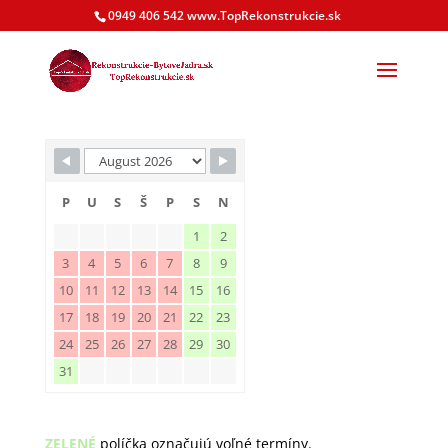
0949 406 542 www.TopRekonstrukcie.sk
P
U
S
Š
P
S
N
1
2
3
4
5
6
7
8
9
10
11
12
13
14
15
16
17
18
19
20
21
22
23
24
25
26
27
28
29
30
31
ZELENÉ
políčka označujú voľné termíny.