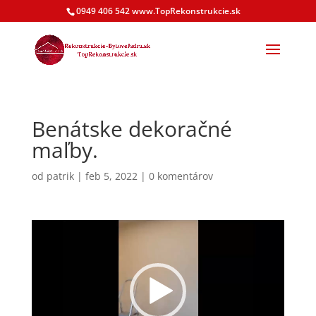
0949 406 542 www.TopRekonstrukcie.sk
Benátske dekoračné
maľby.
od
patrik
|
feb 5, 2022
|
0 komentárov
Video
prehrávač