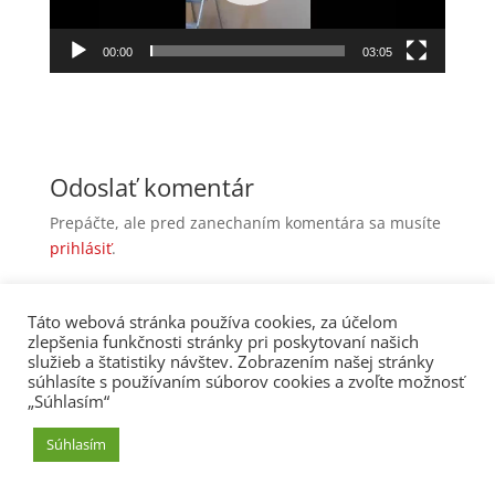
00:00
03:05
Odoslať komentár
Prepáčte, ale pred zanechaním komentára sa musíte
prihlásiť
.
Táto webová stránka používa cookies, za účelom
kalendár obsadenosti
zlepšenia funkčnosti stránky pri poskytovaní našich
služieb a štatistiky návštev. Zobrazením našej stránky
Zásady ochrany osobných údajov
Vizualizácie
súhlasíte s používaním súborov cookies a zvoľte možnosť
„Súhlasím“
Súhlasím