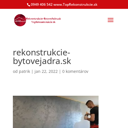
0949 406 542 www.TopRekonstrukcie.sk
rekonstrukcie-
bytovejadra.sk
od
patrik
|
jan 22, 2022
|
0 komentárov