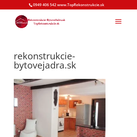
0949 406 542 www.TopRekonstrukcie.sk
rekonstrukcie-
bytovejadra.sk